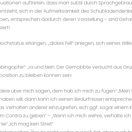
 Situationen auftreten, dass man subtil durch Sprachgeb
entzieht, sich in der Aufmerksamkeit des Schubladenden
haben, entsprechen dadurch deren Vorstellung – sind Gef
iert!
status erlangen, „dickes Fell“ anlegen, sich seines Will
ingopfer“. Ja und Nein. Der Gemobbte versucht aus Gründ
position zu bleiben können sein:
dere über mich sagen, dem hab ich mich zu fügen“ „Mein We
 haben will, dann kann ich seinen Bedürfnissen entspreche
s Verhalten anderer einzugreifen, sich ggf. sogar einem 
hm Contra zu geben“ – „Wenn ich mich wehre, verhalte ich m
e“ „Ich mag kein Streit“