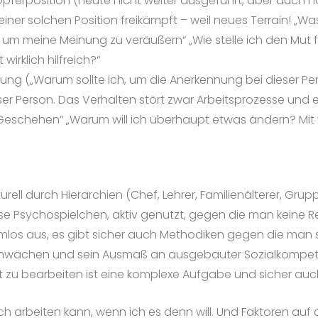
e Opferposition (heute nicht weiter ausgeführt, aber auc
ner solchen Position freikämpft – weil neues Terrain! „
m meine Meinung zu veräußern“ „Wie stelle ich den Mut fü
wirklich hilfreich?“
serung („Warum sollte ich, um die Anerkennung bei dieser P
eser Person. Das Verhalten stört zwar Arbeitsprozesse und
Geschehen“ „Warum will ich überhaupt etwas ändern? Mit 
rell durch Hierarchien (Chef, Lehrer, Familienälterer, Gru
ese Psychospielchen, aktiv genutzt, gegen die man kein
mlos aus, es gibt sicher auch Methodiken gegen die man s
Schwächen und sein Ausmaß an ausgebauter Sozialkompeten
 zu bearbeiten ist eine komplexe Aufgabe und sicher auch n
ch arbeiten kann, wenn ich es denn will. Und Faktoren auf d