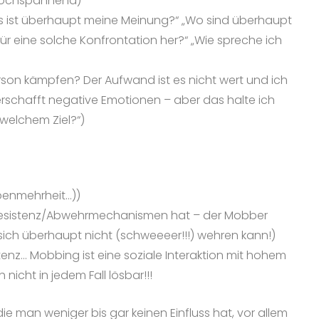
h hochspannend)
Was ist überhaupt meine Meinung?“ „Wo sind überhaupt
r eine solche Konfrontation her?“ „Wie spreche ich
erson kämpfen? Der Aufwand ist es nicht wert und ich
 erschafft negative Emotionen – aber das halte ich
welchem Ziel?“)
ppenmehrheit…))
e Resistenz/Abwehrmechanismen hat – der Mobber
ich überhaupt nicht (schweeeer!!!) wehren kann!)
z… Mobbing ist eine soziale Interaktion mit hohem
icht in jedem Fall lösbar!!!
ie man weniger bis gar keinen Einfluss hat, vor allem