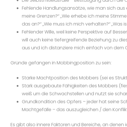
Die Selbstmitleidsfalle – Bestätigung durch di
Fehlende Handlungsansätze, wie man sich aus ei
meine Grenzen?“ „Wie erhebe ich meine Stimme u
das an?“ „Wie muss ich mich verhalten?“ „Was ist 
Fehlender Wille, weil keine Perspektive auf Bes
will auch keine tiefergreifende Beziehung zu di
aus und ich distanziere mich einfach von dem 
Gründe gefangen in Mobbingposition zu sein:
Starke Machtposition des Mobbers (sei es Struktu
Stark ausgebaute Fähigkeiten des Mobbers (fi
weiß um die Schwachstellen und nutzt sie scha
Grundkondition des Opfers – jeder hat seine 
Machtgefälle – das auszugleichen / den Konflikt
Es gibt also innere Faktoren und Bereiche, an denen i