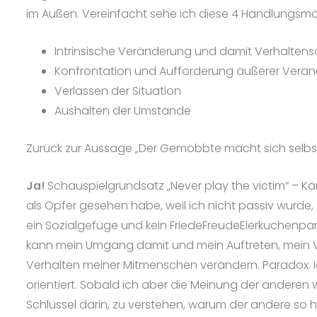
im Außen. Vereinfacht sehe ich diese 4 Handlungsmö
Intrinsische Veränderung und damit Verhaltens
Konfrontation und Aufforderung äußerer Verä
Verlassen der Situation
Aushalten der Umstände
Zurück zur Aussage „Der Gemobbte macht sich selb
Ja!
Schauspielgrundsatz „Never play the victim“ – Kä
als Opfer gesehen habe, weil ich nicht passiv wurde,
ein Sozialgefüge und kein FriedeFreudeEierkuchenpar
kann mein Umgang damit und mein Auftreten, mein V
Verhalten meiner Mitmenschen verändern. Paradox. I
orientiert. Sobald ich aber die Meinung der anderen wi
Schlüssel darin, zu verstehen, warum der andere so h